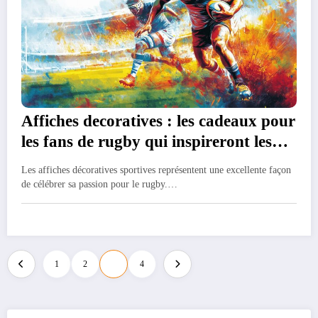
Affiches decoratives : les cadeaux pour
les fans de rugby qui inspireront les
champions en herbe
Les affiches décoratives sportives représentent une excellente façon
de célébrer sa passion pour le rugby.…
Pagination
1
2
3
4
des
publications