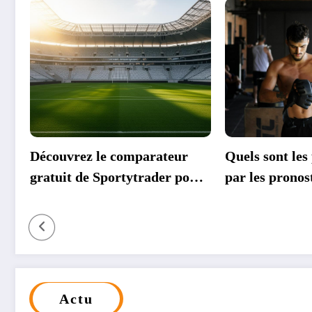
teur
Quels sont les pièges à éviter
Comment 
er pour
par les pronostiqueurs lors
pronostic
26
des paris sur le MMA ?
les match
Actu