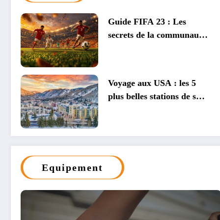
Guide FIFA 23 : Les
secrets de la communaute
SB Zone enfin devoiles
Voyage aux USA : les 5
plus belles stations de ski
qui misent sur l’energie
verte
Equipement