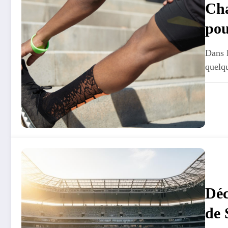
Cha
pou
cou
Dans l
quelqu
Déc
de 