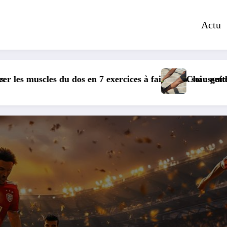
Actu
avec applications mobiles
on : un atout pour optimiser la transition vélo-course
Découvrez le comparateu