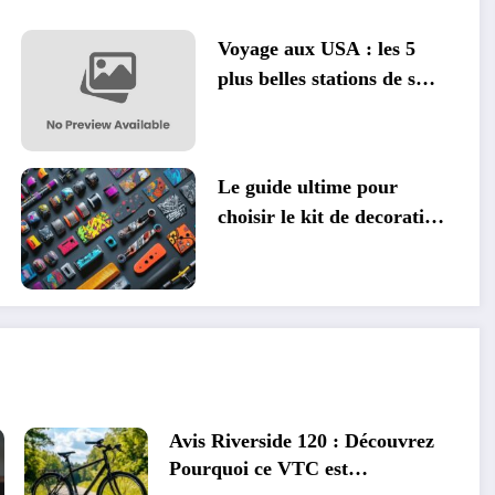
Voyage aux USA : les 5
plus belles stations de ski
qui misent sur l’energie
verte
Le guide ultime pour
choisir le kit de decoration
pour votre trottinette
freestyle avec style
Avis Riverside 120 : Découvrez
Pourquoi ce VTC est