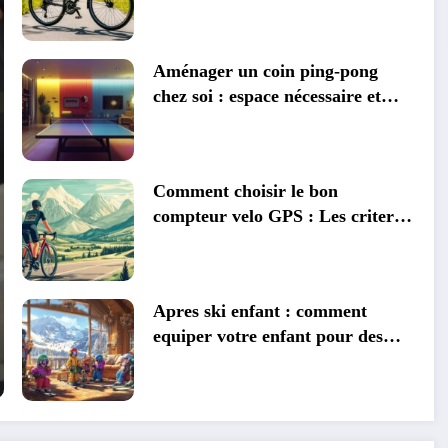
Recommandé pour Bien Débuter
Aménager un coin ping-pong
chez soi : espace nécessaire et
optimisation pour un setup
parfait
Comment choisir le bon
compteur velo GPS : Les criteres
essentiels pour un entretien
facilite
Apres ski enfant : comment
equiper votre enfant pour des
vacances reussies aux Gets ?