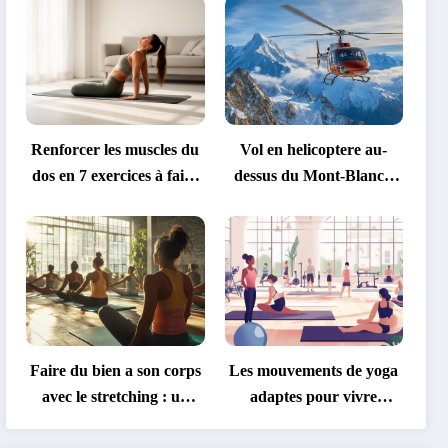
Renforcer les muscles du
Vol en helicoptere au-
dos en 7 exercices à faire
dessus du Mont-Blanc :
chez soi : guide complet
L’aventure alpine par
Découvrez le comparateur
Quels sont les p
avec applications mobiles
excellence dans les
gratuit de Sportytrader pour
par les pronosti
Dolomites
la Coupe du Monde 2026
des paris sur l
Faire du bien a son corps
Les mouvements de yoga
avec le stretching : un
adaptes pour vivre
guide complet pour
sereinement avec une