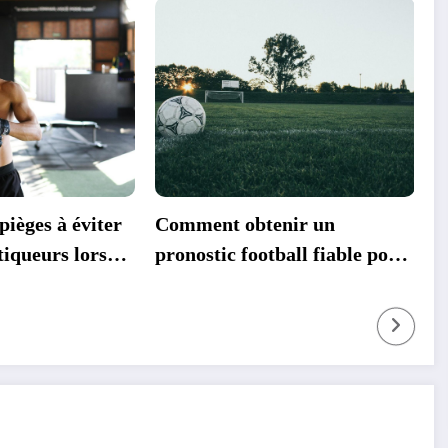
obtenir un
District Seine Maritime : Le
 football fiable pour
manuel complet des regles
s de demain ?
disciplinaires pour les clubs