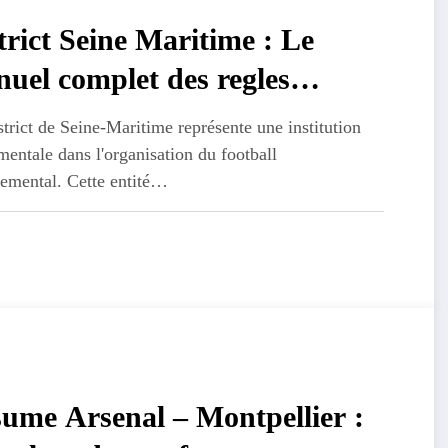
trict Seine Maritime : Le
uel complet des regles
ciplinaires pour les clubs
trict de Seine-Maritime représente une institution
entale dans l'organisation du football
temental. Cette entité…
ume Arsenal – Montpellier :