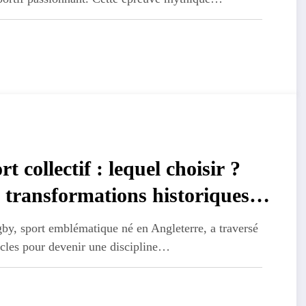
rt collectif : lequel choisir ?
 transformations historiques
rugby a travers les epoques
by, sport emblématique né en Angleterre, a traversé
ècles pour devenir une discipline…