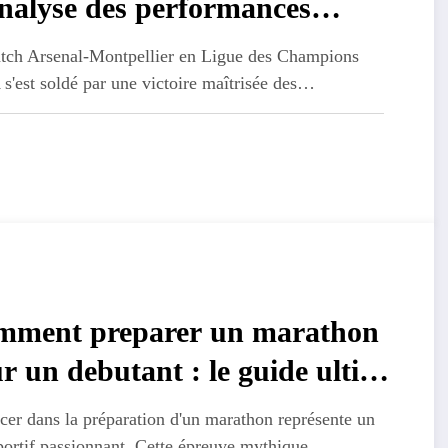
nalyse des performances
ividuelles dans la victoire 2-0
tch Arsenal-Montpellier en Ligue des Champions
'est soldé par une victoire maîtrisée des…
mment preparer un marathon
r un debutant : le guide ultime
la recuperation
cer dans la préparation d'un marathon représente un
sportif passionnant. Cette épreuve mythique…