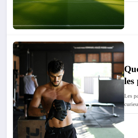
Que
les
sur
Les p
curie