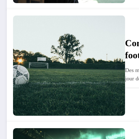
Com
foo
dem
Des mi
jour d