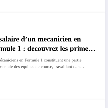
salaire d’un mecanicien en
mule 1 : decouvrez les primes
eptionnelles du paddock
caniciens en Formule 1 constituent une partie
mentale des équipes de course, travaillant dans…