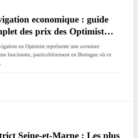
igation economique : guide
plet des prix des Optimist
fs et d’occasion en Bretagne
igation en Optimist représente une aventure
me fascinante, particulièrement en Bretagne où ce
…
trict Seine-et-Marne : Les plus