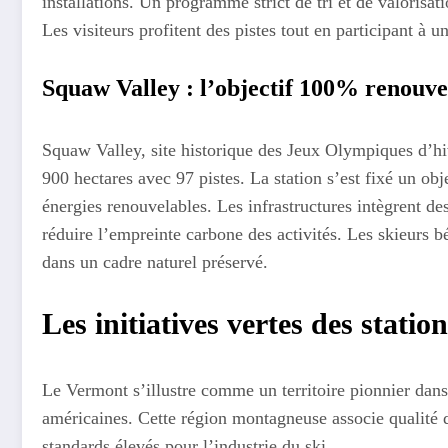
installations. Un programme strict de tri et de valorisa
Les visiteurs profitent des pistes tout en participant à 
Squaw Valley : l’objectif 100% renouve
Squaw Valley, site historique des Jeux Olympiques d’h
900 hectares avec 97 pistes. La station s’est fixé un ob
énergies renouvelables. Les infrastructures intègrent des
réduire l’empreinte carbone des activités. Les skieurs b
dans un cadre naturel préservé.
Les initiatives vertes des stati
Le Vermont s’illustre comme un territoire pionnier dan
américaines. Cette région montagneuse associe qualité d
standards élevés pour l’industrie du ski.